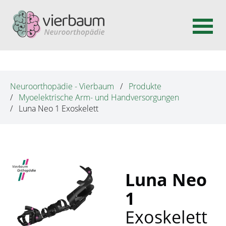
N
a
v
Neuroorthopädie - Vierbaum
Produkte
i
Myoelektrische Arm- und Handversorgungen
g
Luna Neo 1 Exoskelett
a
t
i
o
n
Luna Neo
ü
1
b
Exoskelett
e