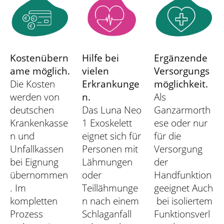
Kostenübern
Hilfe bei
Ergänzende
ame möglich.
vielen
Versorgungs
Die Kosten
Erkrankunge
möglichkeit.
werden von
n.
Als
deutschen
Das Luna Neo
Ganzarmorth
Krankenkasse
1 Exoskelett
ese oder nur
n und
eignet sich für
für die
Unfallkassen
Personen mit
Versorgung
bei Eignung
Lähmungen
der
übernommen
oder
Handfunktion
. Im
Teillähmunge
geeignet Auch
kompletten
n nach einem
bei isoliertem
Prozess
Schlaganfall
Funktionsverl