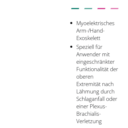
r
s
p
r
Myoelektrisches
i
Arm-/Hand-
n
Exoskelett
g
Speziell für
e
Anwender mit
n
eingeschränkter
Funktionalität der
oberen
Extremität nach
Lähmung durch
Schlaganfall oder
einer Plexus-
Brachialis-
Verletzung